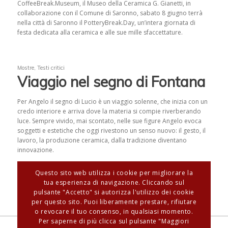
CoffeeBreak.Museum, il Museo della Ceramica G. Gianetti, in
collaborazione con il Comune di Saronno, sabato 8 giugno terrà
nella città di Saronno il PotteryBreak.Day, un’intera giornata di
festa dedicata alla ceramica e alle sue mille sfaccettature.
Mostre
,
Testi critici
Viaggio nel segno di Fontana
Per Angelo il segno di Lucio è un viaggio solenne, che inizia con un
credo interiore e arriva dove la materia si compie riverberando
luce. Sempre vivido, mai scontato, nelle sue figure Angelo evoca
soggetti e estetiche che oggi rivestono un senso nuovo: il gesto, il
lavoro, la produzione ceramica, dalla tradizione diventano
innovazione.
Questo sito web utilizza i cookie per migliorare la
tua esperienza di navigazione. Cliccando sul
pulsante "Accetto" si autorizza l'utilizzo dei cookie
per questo sito. Puoi liberamente prestare, rifiutare
o revocare il tuo consenso, in qualsiasi momento.
Per saperne di più clicca sul pulsante "Maggiori