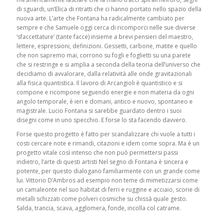
di sguardi, un’Elica di ritratti che ci hanno portato nello spazio della
nuova arte. L’arte che Fontana ha radicalmente cambiato per
sempre e che Samuele oggi cerca di ricomporci nelle sue diverse
‘sfaccettature’ (tante facce) insieme a brevi pensieri del maestro,
lettere, espressioni, definizioni. Gessetti, carbone, matite e quello
che non sapremo mai, corrono su fogli e foglietti su una parete
che si restringe e si amplia a seconda della teoria dell’universo che
decidiamo di avvalorare, dalla relatività alle onde gravitazionali
alla fisica quantistica. Il lavoro di Arcangioli è quantistico e si
compone e ricompone seguendo energie e non materia da ogni
angolo temporale, è ieri e domani, antico e nuovo, spontaneo e
magistrale. Lucio Fontana si sarebbe guardato dentro i suoi
disegni come in uno specchio. E forse lo sta facendo davvero.
Forse questo progetto è fatto per scandalizzare chi vuole a tutti i
costi cercare note e rimandi, citazioni e idem come sopra. Ma è un
progetto vitale così intenso che non può permettersi passi
indietro, l’arte di questi artisti Nel segno di Fontana è sincera e
potente, per questo dialogano familiarmente con un grande come
lui. Vittorio D’Ambros ad esempio non teme di mimetizzarsi come
un camaleonte nel suo habitat di ferri e ruggine e acciaio, scorie di
metalli schizzati come polveri cosmiche su chissà quale gesto.
Salda, trancia, scava, agglomera, fonde, incolla col catrame.