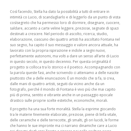
Così facendo, Stella ha dato la possibilità a tutti di entrare in
intimità co Lucio, di scandagliarlo e di leggerlo da un punto di vista
cosìsegreto che ha permesso loro di dormire, disegnare, cuocere,
saldare, accanto a carte veline leggere, preziose, segnate di spazi
destinati a crescere. Nel periodo di ascolto, ricerca, studio,
elaborazione, ciascuno dei quattro artisti ha ascoltato Fontana nel
suo segno, ha capito il suo messaggio e valore ancora attuale, ha
lavorato con la propria ispirazione e indole a segni nuovi,
perfettamente autonomi, ma volti a dare un senso all’arte di Lucio
in questo secolo, in questo decennio. Per questa originalità il
progetto si colloca tra lo storico e il poetico. Accompagnando con
la parola queste fasi, anche scrivendo ci atteniamo a delle nascite
piuttosto che a delle enunciazioni. È un mondo che si fa, si crea,
dalle mani di quattro artisti, seguiti da vicino anche da un
fotografo, perché il mondo di Fontana è vivo più che mai capito
più di prima, sentito e vibrante anche in un passaggio epocale
drastico sulle proprie scelte estetiche, economiche, morali.
Il progetto ha una sua forte moralità. Stella la esprime giocando
tra le materie finemente elaborate, preziose, piene di linfa vitale,
delle ceramiche e delle terrecotte, gli smalti, gli ori lucidi, le forme
che hanno le sue impronte ma ci narrano dinamiche care a Lucio