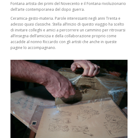
Fontana artista dei primi del Novecento e il Fontana rivoluzionario
dell’arte contemporanea del dopo guerra.
Ceramica-gesto-materia. Parole interessanti negli anni Trenta e
adesso quasi classiche. Stella all’inizio di questo viaggio ha scelto
di invitare colleghi e amici a percorrere un cammino per ritrovarsi
all’insegna dell’amicizia e della collaborazione proprio come
accadde al nonno Riccardo con gli artisti che anche in queste
pagine lo accompagnano.