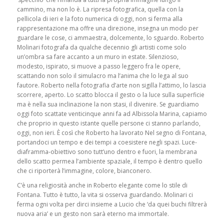
cammino, ma non lo è. La ripresa fotografica, quella con la
pellicola di ieri e la foto numerica di oggi, non si ferma alla
rappresentazione ma offre una direzione, insegna un modo per
guardare le cose, ci ammaestra, dolcemente, lo sguardo. Roberto
Molinari fotografa da qualche decennio gli artisti come solo
un’ombra sa fare accanto a un muro in estate. Silenzioso,
modesto, ispirato, si muove a passo leggero fra le opere,
scattando non solo il simulacro ma l’anima che lo lega al suo
fautore. Roberto nella fotografia d’arte non sigilla l’attimo, lo lascia
scorrere, aperto. Lo scatto blocca il gesto o la luce sulla superficie
ma è nella sua inclinazione la non stasi, il divenire. Se guardiamo
oggi foto scattate venticinque anni fa ad Albissola Marina, capiamo
che proprio in questo istante quelle persone ci stanno parlando,
oggi, non ieri. È così che Roberto ha lavorato Nel segno di Fontana,
portandoci un tempo e dei tempi a coesistere negli spazi. Luce-
diaframma-obiettivo sono tutt’uno dentro e fuori, la membrana
dello scatto permea l’ambiente spaziale, il tempo è dentro quello
che ci riporterà l’immagine, colore, bianconero.
C’è una religiosità anche in Roberto elegante come lo stile di
Fontana. Tutto è tutto, la vita si osserva guardando. Molinari ci
ferma ogni volta per dirci insieme a Lucio che ‘da quei buchi filtrerà
nuova aria’ e un gesto non sarà eterno ma immortale.