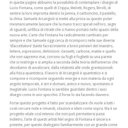
In queste pagine abbiamo la possibilità di contemplare i disegni di
Lucio Fontana, come quelli di Crippa, Melotti, Rogers, Birolli, di
sentire la loro impronta dentro la penna, il carboncino, il pastello,
la china. Samuele Arcangioli si mette alla prova su questo poter
mesmericamente lasciare che la mano tracci spirali nell’oro, segni
di sguardi, un’Elica di ritratti che ci hanno portato nello spazio della
nuova arte. L’arte che Fontana ha radicalmente cambiato per
sempre e che Samuele oggi cerca di ricomporci nelle sue diverse
‘sfaccettature’ (tante facce) insieme a brevi pensieri del maestro,
lettere, espressioni, definizioni. Gessetti, carbone, matite e quello
che non sapremo mai, corrono su fogli e foglietti su una parete
che si restringe e si amplia a seconda della teoria dell’universo che
decidiamo di avvalorare, dalla relatività alle onde gravitazionali
alla fisica quantistica. Il lavoro di Arcangioli è quantistico e si
compone e ricompone seguendo energie e non materia da ogni
angolo temporale, è ieri e domani, antico e nuovo, spontaneo e
magistrale. Lucio Fontana si sarebbe guardato dentro i suoi
disegni come in uno specchio. E forse lo sta facendo davvero.
Forse questo progetto è fatto per scandalizzare chi vuole a tutti i
costi cercare note e rimandi, citazioni e idem come sopra. Ma è un
progetto vitale così intenso che non può permettersi passi
indietro, l’arte di questi artisti Nel segno di Fontana è sincera e
potente, per questo dialogano familiarmente con un grande come