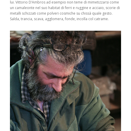
lui. Vittorio D’Ambros ad esempio non teme di mimetizzarsi come
un camaleonte nel suo habitat di ferri e ruggine e acciaio, scorie di
metalli schizzati come polveri cosmiche su chissà quale gesto.
Salda, trancia, scava, agglomera, fonde, incolla col catrame.