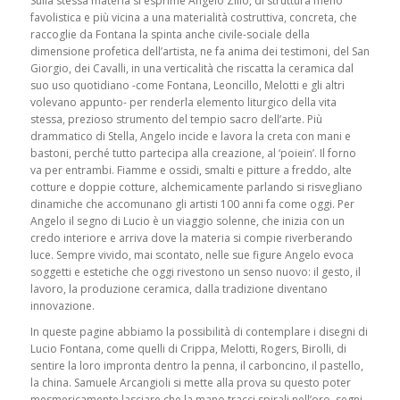
Sulla stessa materia si esprime Angelo Zilio, di struttura meno
favolistica e più vicina a una materialità costruttiva, concreta, che
raccoglie da Fontana la spinta anche civile-sociale della
dimensione profetica dell’artista, ne fa anima dei testimoni, del San
Giorgio, dei Cavalli, in una verticalità che riscatta la ceramica dal
suo uso quotidiano -come Fontana, Leoncillo, Melotti e gli altri
volevano appunto- per renderla elemento liturgico della vita
stessa, prezioso strumento del tempio sacro dell’arte. Più
drammatico di Stella, Angelo incide e lavora la creta con mani e
bastoni, perché tutto partecipa alla creazione, al ‘poiein’. Il forno
va per entrambi. Fiamme e ossidi, smalti e pitture a freddo, alte
cotture e doppie cotture, alchemicamente parlando si risvegliano
dinamiche che accomunano gli artisti 100 anni fa come oggi. Per
Angelo il segno di Lucio è un viaggio solenne, che inizia con un
credo interiore e arriva dove la materia si compie riverberando
luce. Sempre vivido, mai scontato, nelle sue figure Angelo evoca
soggetti e estetiche che oggi rivestono un senso nuovo: il gesto, il
lavoro, la produzione ceramica, dalla tradizione diventano
innovazione.
In queste pagine abbiamo la possibilità di contemplare i disegni di
Lucio Fontana, come quelli di Crippa, Melotti, Rogers, Birolli, di
sentire la loro impronta dentro la penna, il carboncino, il pastello,
la china. Samuele Arcangioli si mette alla prova su questo poter
mesmericamente lasciare che la mano tracci spirali nell’oro, segni