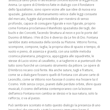
sintetizza tanto peso in altrettanta concentrazione di leggerezza.
Anima. Le opere di D’Ambros fatte in dialogo con il fondatore
dello Spazialismo, sono opere vicine alle sue idee di nuova era
spaziale, galassie in allontanamento veloce dalle leggi consuete
del mercato, fuggite dal prevedibile per rivestirsi di senso
profondo, capace di coniugare figurale e non figurale, proprio
come Fontana proclamava il Manifesto spazialista dei tagli, dei
buchi e dei Concetti, facendo Struttura al neon e poi le porte del
Duomo di Milano. I Fini di Dio è diverso da Le fini di Dio. Fontana
sarebbe stato entusiasta della sonda su Plutone. Vittorio forma,
scompone, compone, taglia, la propria idea di spazio e tempo, di
vuoto e pieno, di assenza e gravità, con una sottile melodia
cosmica planetaria, pitagorica, appoggiata alle squadrette, le
stesse di Lucio vicino al cavalletto, o ai taglierini e ai punteruoli che
tutto sono fuorché un consueto strumento da pittore. Le opere di
D’Ambros recano così ferite. Ma anche suture, tagli e fratture,
come se a dialogare fossero quelli di Fontana con alcune carte di
Leoncillo, come se Vittorio non facesse il cosmo ma l’essere lui il
Cosmo. Volti senza corpo, pianeti dalle perdute orbite, sfere quasi
musicali, il cosmo dell’artista contemporaneo con la lezione
dell’amico Fontana non cambia se stesso e la sua natura, solo la
rafforza, ci va al passo.
Può sembrare scontato in tutto questo dialogo la presenza di uno
‘specchio’ che rimanda a tutti la propria immagine lungo il