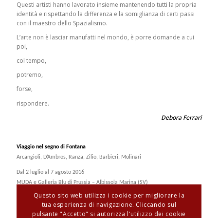
Questi artisti hanno lavorato insieme mantenendo tutti la propria
identità e rispettando la differenza e la somiglianza di certi passi
con il maestro dello Spazialismo.
L’arte non è lasciar manufatti nel mondo, è porre domande a cui
poi,
col tempo,
potremo,
forse,
rispondere.
Debora Ferrari
Viaggio nel segno di Fontana
Arcangioli, D’Ambros, Ranza, Zilio, Barbieri, Molinari
Dal 2 luglio al 7 agosto 2016
MUDA e Galleria Blu di Prussia – Albissola Marina (SV)
Questo sito web utilizza i cookie per migliorare la
tua esperienza di navigazione. Cliccando sul
pulsante "Accetto" si autorizza l'utilizzo dei cookie